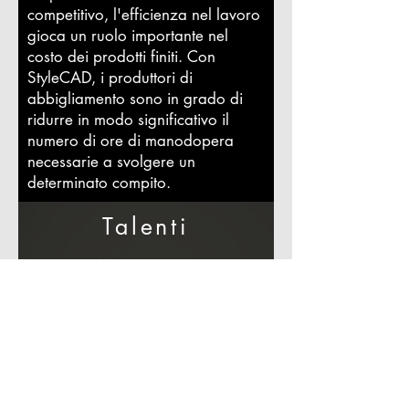
competitivo, l'efficienza nel lavoro
gioca un ruolo importante nel
costo dei prodotti finiti. Con
StyleCAD, i produttori di
abbigliamento sono in grado di
ridurre in modo significativo il
numero di ore di manodopera
necessarie a svolgere un
determinato compito.
Talenti
A causa della sua elevata efficienza e
facilità d'uso, StyleCAD è stato
adottato da molte scuole e università
in tutto il mondo, ispirando studenti e
giovani professionisti ad esprimere la
loro creatività e in seguito dare un
contributo significativo nel settore della