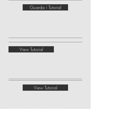
Guarda i Tutorial
Zoom in and out in Marking
View Tutorial
Tubular/Folded Fabric Markers
View Tutorial
Horizontal Primary and Vertical
Subordinary Alignment