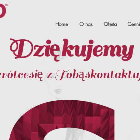
Home
O nas
Oferta
Cenni
Dziękujemy
ótcesię z Tobąskontaktu