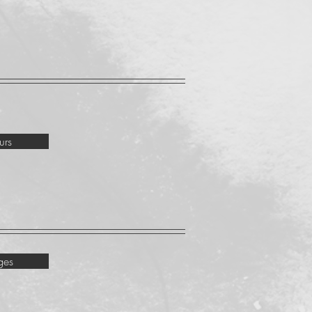
urs
ges