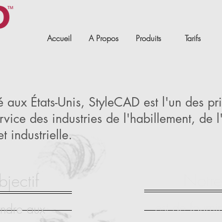
Accueil
A Propos
Produits
Tarifs
aux États-Unis, StyleCAD est l'un des pr
ice des industries de l'habillement, de 
 industrielle.
Notre
jectif
est de fournir
ondre aux