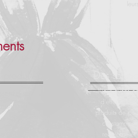
leur
ents
Des soluti
 produit
Nous avons d
sent des tests
d'efforts pou
ustifs et des
produits de po
ur site
constamment 
recherche et