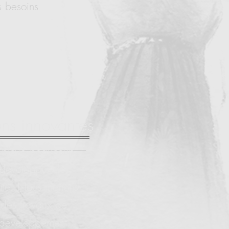
s besoins
ons innovantes
éployé beaucoup
r développer des
inte. Nous menons
des travaux de
 développement