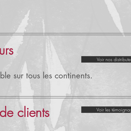
urs
Voir nos distribute
le sur tous les continents.
e clients
Voir les témoigna