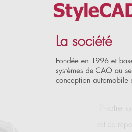
La société
Fondée en 1996 et basé 
systèmes de CAO au serv
conception automobile et
Notre ob
est de rép