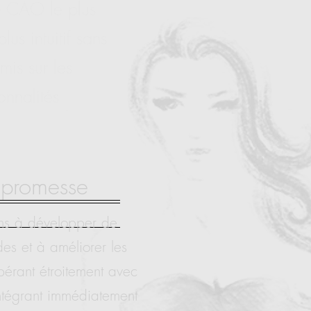
e CAO le plus
lus intuitif sans
is sur les
onnalités
 promesse
ns à développer de
es et à améliorer les
érant étroitement avec
intégrant immédiatement