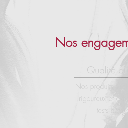
Nos engagem
Qualité du
Nos produits subis
rigoureux et exha
tests bêta s