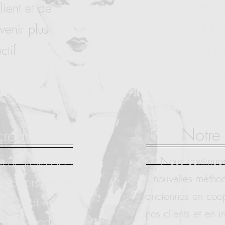
système d
lient et de
simple et le p
venir plus
comprom
ctif
foncti
Notre
credo
Nous continuo
 de travail idéal
nouvelles méthod
cepteurs peuvent
anciennes en coop
ur créativité sans
nos clients et en 
outils inadaptés