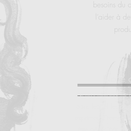
besoins du c
l’aider à de
produ
Notre 
est un environnement
dans lequel les con
exprimer librement le
être gênés par des 