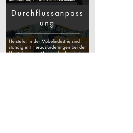
Durchflussanpass
ung
Hersteller in der Möbelindustrie sind
ständig mit Herausforderungen bei der
Herstellung von Markern konfrontiert,
wenn der ausgewählte Stoff ein sich
wiederholendes Muster aufweist. Mit
dem StyleCAD Stofffluss-Matching-
System passen die Muster auf jedem
Schnitt perfekt zusammen, wenn sie
auf die angrenzenden Teile genäht
werden, um einen harmonischen
Musterfluss zu gewährleisten.
Subscribe Here!