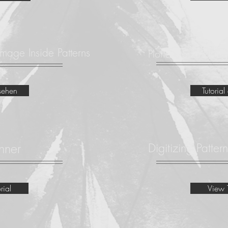
mage Inside Patterns
Plot Life Size Using
nsehen
Tutoria
nner
Digitizing Patte
rial
View T