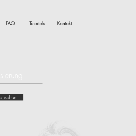
FAQ
Tutorials
Kontakt
isierung
l ansehen
& UHD Probleme