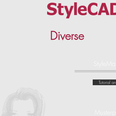
Diverse
StyleMa
Tutorial a
Musterp