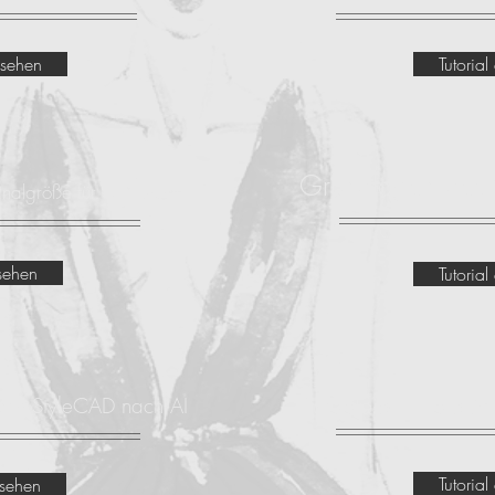
nsehen
Tutoria
Grundlagen des
ginalgröße für den Druck
nsehen
Tutoria
von StyleCAD nach AI
Plotdateien in die M
Tutoria
nsehen