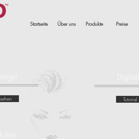
Startseite
Über uns
Produkte
Preise
nager
Digital
nsehen
Tutoria
lotten
Dual Monitor 