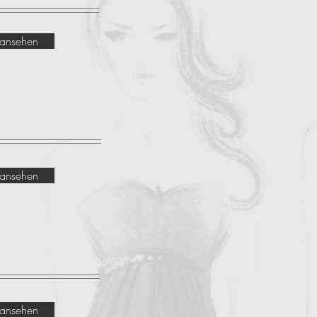
l ansehen
 Output Managers
l ansehen
arkierung importieren
l ansehen