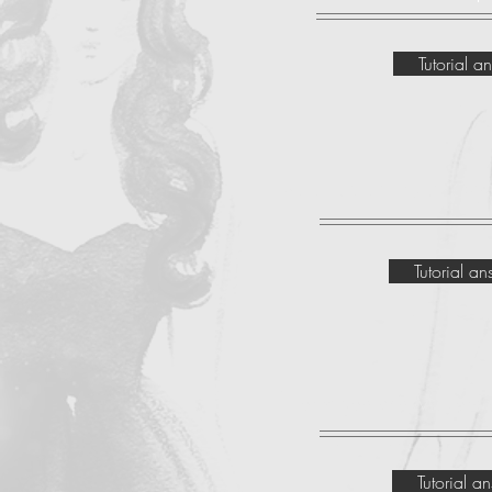
Tutorial a
Erstellen Sie ein PDF in Ori
Tutorial a
Übertragen von Mustern 
Tutorial a