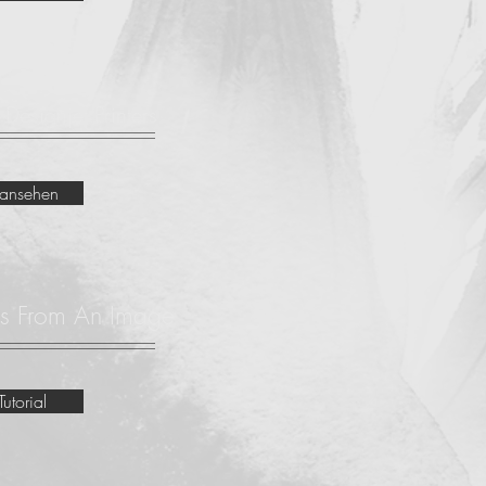
 Designjet Printers
l ansehen
rns From An Image
utorial