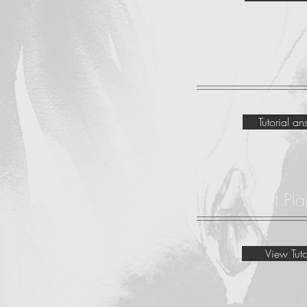
Showing Actual Fabric I
Tutorial a
Cut Pla
View Tuto