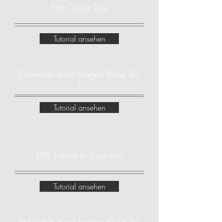
Flat Collar Tool
Tutorial ansehen
Entwerfen einer langen Bluse Teil
1
Tutorial ansehen
DXF Export to Illustrator
Tutorial ansehen
Entwerfen einer langen Bluse Teil