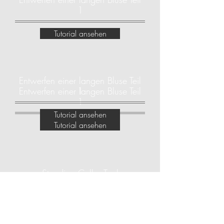
1
Tutorial ansehen
Entwerfen einer langen Bluse Teil
Entwerfen einer langen Bluse Teil
1
1
Tutorial ansehen
Tutorial ansehen
Standing Collar Tool
Tutorial ansehen