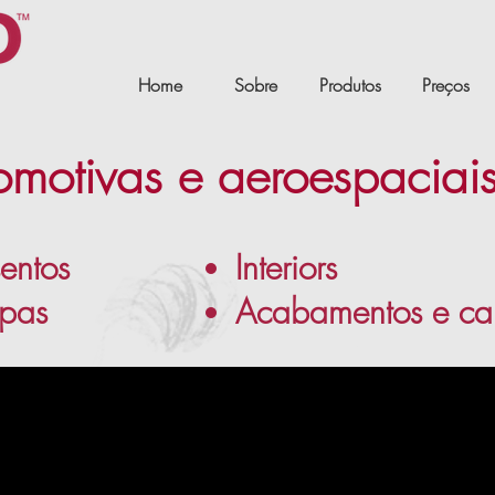
Home
Sobre
Produtos
Preços
tomotivas e aeroespaciai
entos
Interiors
pas
Acabamentos e ca