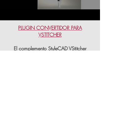
PLUGIN CONVERTIDOR PARA
VSTITCHER
El complemento StyleCAD VStitcher
convierte automáticamente los archivos
nativos de Gerber, Lectra y Optitex para
que los usuarios puedan abrirlos y usarlos
dentro de VStitcher.
StyleCAD - VStitcher Converter
Plugin