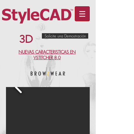
3D
Solicite una Demostración
NUEVAS CARACTERISTICAS EN
VSTITCHER 8.0