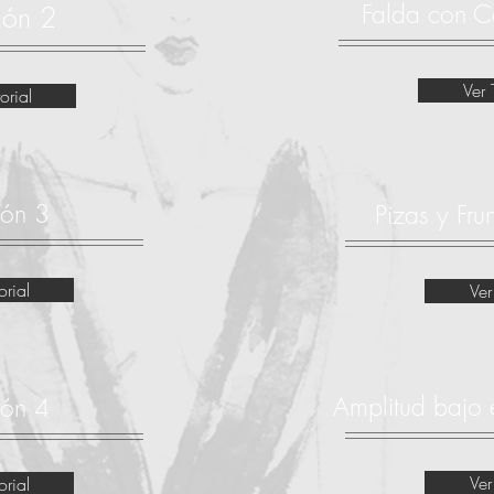
Falda con C
ión 2
Ver 
orial
ión 3
Pizas y Fru
orial
Ver
Amplitud bajo 
ión 4
Ver
orial