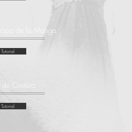
 copa de la Manga
 Tutorial
 de Costura
 Tutorial