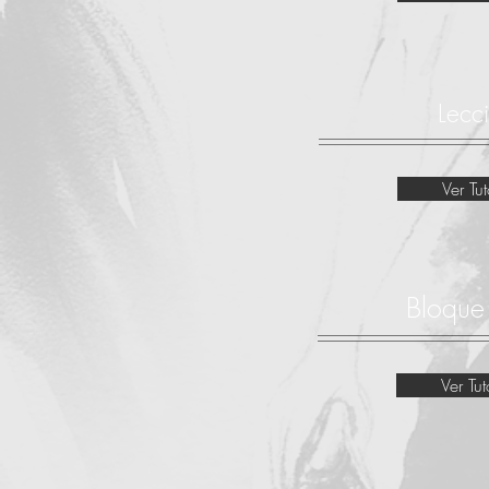
Lecc
Ver Tut
Bloque
Ver Tut