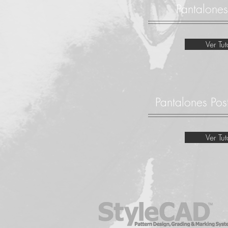
Pantalones
Ver Tut
Pantalones Post
Ver Tut