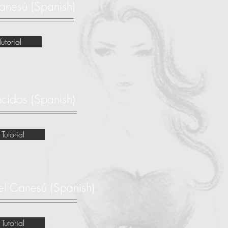
anesú (Spanish)
Tutorial
ncidos (Spanish)
 Tutorial
el Canesú (Spanish)
 Tutorial