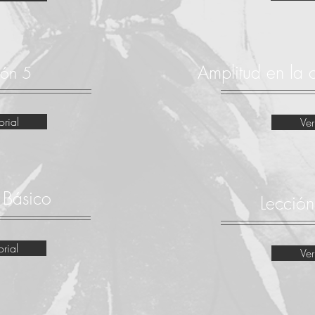
Amplitud en la
ión 5
orial
Ver
 Básico
Lección
orial
Ver