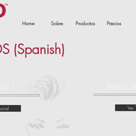
Home
Sobre
Productos
Precios
DS (Spanish)
Vestido 
ión 1
Ver 
orial