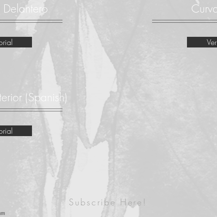
 Delantero
Curva
orial
Ver
erior
(Spanish)
orial
Subscribe Here!